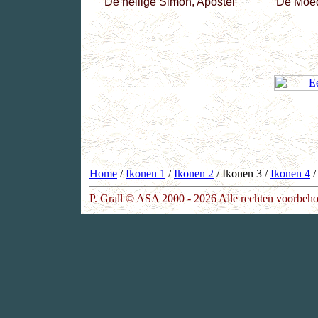
De heilige Simon, Apostel
De Moed
Home
/
Ikonen 1
/
Ikonen 2
/ Ikonen 3 /
Ikonen 4
P. Grall © ASA 2000 - 2026 Alle rechten voorbeh