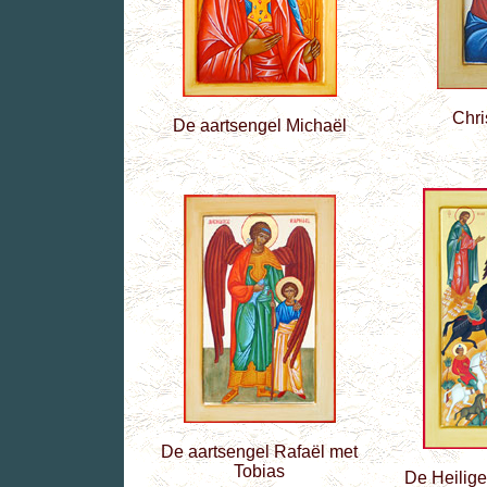
Chri
De aartsengel Michaël
De aartsengel Rafaël met
Tobias
De Heilige