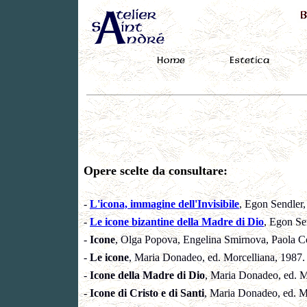
Opere scelte da consultare:
-
L'icona, immagine dell'Invisibile
, Egon Sendler,
-
Le icone bizantine della Madre di Dio
, Egon Se
-
Icone
, Olga Popova, Engelina Smirnova, Paola Co
-
Le icone
, Maria Donadeo, ed. Morcelliana, 1987.
-
Icone della Madre di Dio
, Maria Donadeo, ed. M
-
Icone di Cristo e di Santi
, Maria Donadeo, ed. M