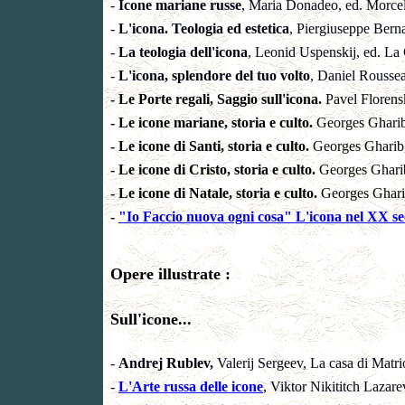
-
Icone mariane russe
, Maria Donadeo, ed. Morcel
-
L'icona. Teologia ed estetica
, Piergiuseppe Bern
-
La teologia dell'icona
, Leonid Uspenskij, ed. La
-
L'icona, splendore del tuo volto
, Daniel Roussea
- Le Porte regali, Saggio sull'icona.
Pavel Florensk
- Le icone mariane, storia e culto.
Georges Gharib
- Le icone di Santi, storia e culto.
Georges Gharib,
- Le icone di Cristo, storia e culto.
Georges Gharib
- Le icone di Natale, storia e culto.
Georges Gharib
-
"Io Faccio nuova ogni cosa" L'icona nel XX se
Opere illustrate :
Sull'icone...
-
Andrej
Rublev,
Valerij Sergeev, La casa di Matr
-
L'Arte russa delle icone
, Viktor Nikititch Lazar