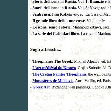
-
Storia dell'icona in Russia. Vol. 1: Bisanzio e l
-
Storia dell'icona in Russia. Vol. 3: Novgorod e
-
Santi russi
, Ivan Kologrivov, ed. La Casa di Matr
-
Il grande libro delle icone russe
, Vladimir Ivano
- Le icone, senso e storia,
Mahmoud Zibawi, Jaca 
-
La serie dei Calendari-libro
, La casa di Matrion
Sugli affreschi...
-
Theophanes The Greek
, Mikhaïl Alpatov, éd. Is
-
L'art médiéval du Kosovo
, Gojko Subotic, éd. 
-
The Cretan Painter Theophanis
, the wall pain
-
Monastères de Moldavie
, Anca Vasiliu, éd. Pari
-
Greek Art
, Byzantine wall paintings, Edotike At