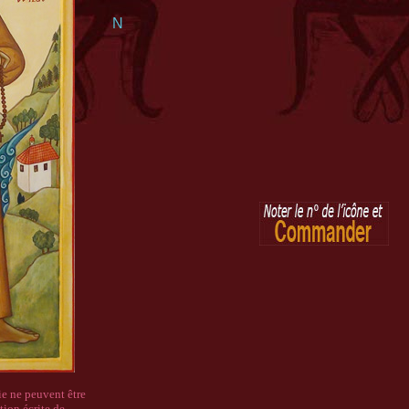
N
ie ne peuvent être
tion écrite de