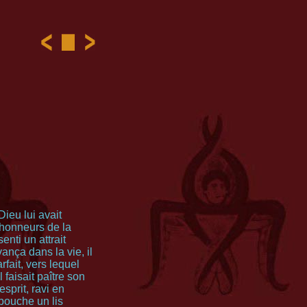
Dieu lui avait
 honneurs de la
enti un attrait
vança dans la vie, il
fait, vers lequel
 faisait paître son
esprit, ravi en
a bouche un lis