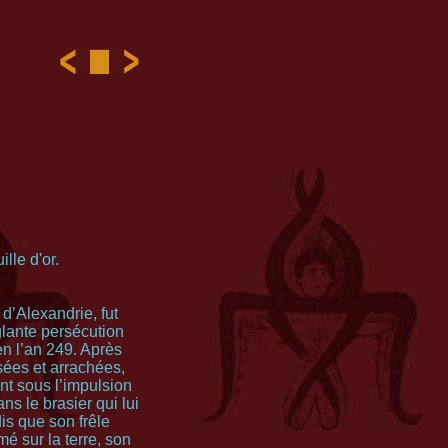
lle d'or.
 d’Alexandrie, fut
glante persécution
en l’an 249. Après
isées et arrachées,
ent sous l’impulsion
ans le brasier qui lui
dis que son frêle
é sur la terre, son