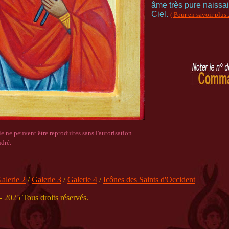
âme très pure naissait
Ciel.
( Pour en savoir plus..
e ne peuvent être reproduites sans l'autorisation
ndré.
alerie 2
/
Galerie 3
/
Galerie 4
/
Icônes des Saints d'Occident
 2025 Tous droits réservés.