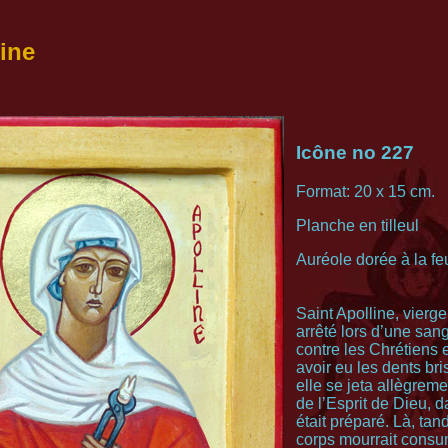
line
Icône no 227
Format: 20 x 15 cm.
Planche en tilleul
Auréole dorée à la feui
Saint Apolline, vierge
arrêté lors d’une san
contre les Chrétiens 
avoir eu les dents br
elle se jeta allègrem
de l’Esprit de Dieu, d
était préparé. Là, tan
corps mourrait consum