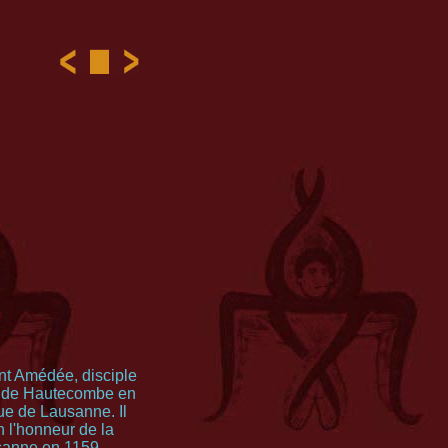
nt Amédée, disciple
é de Hautecombe en
ue de Lausanne. Il
n l'honneur de la
sanne en 1159.