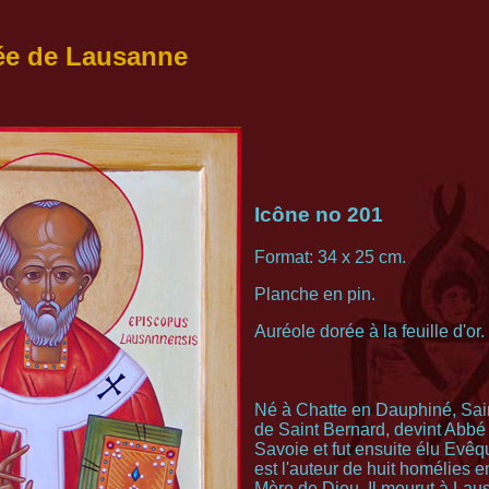
ée de Lausanne
Icône no 201
Format: 34 x 25 cm.
Planche en pin.
Auréole dorée à la feuille d'or
.
Né à Chatte en Dauphiné, Sai
de Saint Bernard, devint Abb
Savoie et fut ensuite élu Evêq
est l'auteur de huit homélies e
Mère de Dieu. Il mourut à Lau