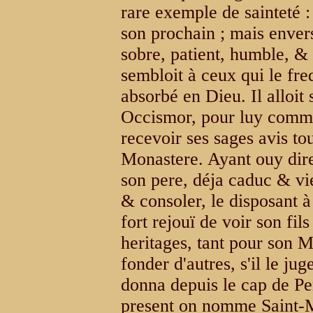
rare exemple de sainteté :
son prochain ; mais enve
sobre, patient, humble, & 
sembloit à ceux qui le fre
absorbé en Dieu. Il alloit
Occismor, pour luy commu
recevoir ses sages avis t
Monastere. Ayant ouy dir
son pere, déja caduc & viei
& consoler, le disposant à 
fort rejouï de voir son fi
heritages, tant pour son 
fonder d'autres, s'il le jug
donna depuis le cap de Pe
present on nomme Saint-M