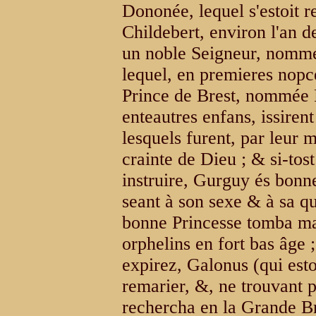
Dononée, lequel s'estoit r
Childebert, environ l'an d
un noble Seigneur, nomm
lequel, en premieres nopce
Prince de Brest, nommée 
enteautres enfans, issire
lesquels furent, par leur 
crainte de Dieu ; & si-tost 
instruire, Gurguy és bonn
seant à son sexe & à sa qua
bonne Princesse tomba ma
orphelins en fort bas âge ;
expirez, Galonus (qui esto
remarier, &, ne trouvant p
rechercha en la Grande B